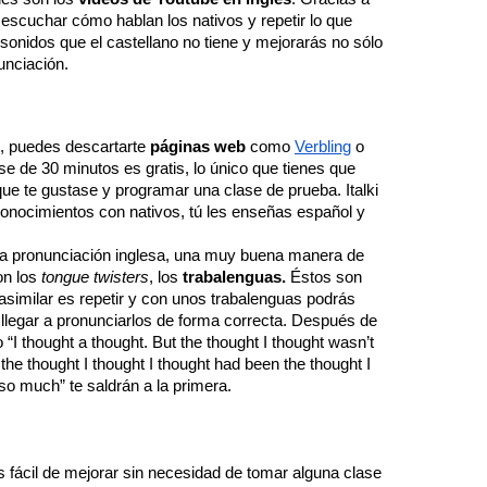
 escuchar cómo hablan los nativos y repetir lo que 
sonidos que el castellano no tiene y mejorarás no sólo 
unciación. 
al, puedes descartarte 
páginas web
 como 
Verbling
 o 
ase de 30 minutos es gratis, lo único que tienes que 
ue te gustase y programar una clase de prueba. Italki 
conocimientos con nativos, tú les enseñas español y 
e la pronunciación inglesa, una muy buena manera de 
n los 
tongue twisters
, los 
trabalenguas.
 Éstos son 
asimilar es repetir y con unos trabalenguas podrás 
 llegar a pronunciarlos de forma correcta. Después de 
I thought a thought. But the thought I thought wasn’t 
f the thought I thought I thought had been the thought I 
so much” te saldrán a la primera. 
 fácil de mejorar sin necesidad de tomar alguna clase 