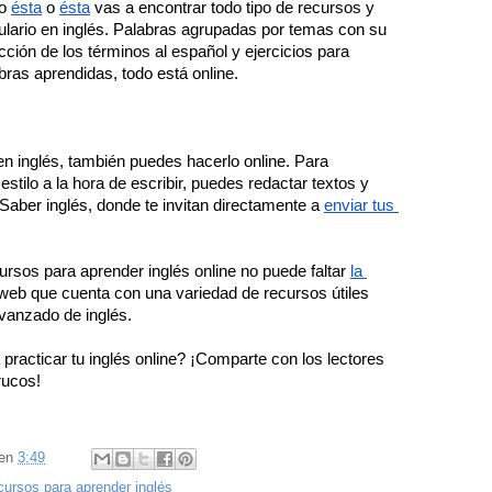
o 
ésta
 o 
ésta
 vas a encontrar todo tipo de recursos y 
ulario en inglés. Palabras agrupadas por temas con su 
cción de los términos al español y ejercicios para 
ras aprendidas, todo está online. 
en inglés, también puedes hacerlo online. Para 
 estilo a la hora de escribir, puedes redactar textos y 
aber inglés, donde te invitan directamente a 
enviar tus 
ursos para aprender inglés online no puede faltar 
la 
 web que cuenta con una variedad de recursos útiles 
avanzado de inglés. 
 practicar tu inglés online? ¡Comparte con los lectores 
rucos! 
en
3:49
cursos para aprender inglés