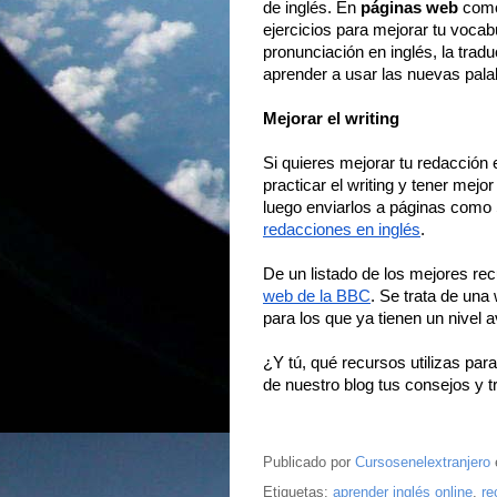
de inglés. En 
páginas web
 com
ejercicios para mejorar tu vocab
pronunciación en inglés, la tradu
aprender a usar las nuevas palab
Mejorar el writing
Si quieres mejorar tu redacción 
practicar el writing y tener mejor
luego enviarlos a páginas como S
redacciones en inglés
. 
De un listado de los mejores rec
web de la BBC
. Se trata de una
para los que ya tienen un nivel 
¿Y tú, qué recursos utilizas para
de nuestro blog tus consejos y t
Publicado por
Cursosenelextranjero
Etiquetas:
aprender inglés online
,
re