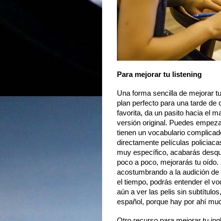
Para mejorar tu listening
Una forma sencilla de mejorar tu 
plan perfecto para una tarde de d
favorita, da un pasito hacia el 
versión original. Puedes empezar
tienen un vocabulario complicado,
directamente películas policiac
muy específico, acabarás desqui
poco a poco, mejorarás tu oído.  
acostumbrando a la audición de d
el tiempo, podrás entender el voc
aún a ver las pelis sin subtítulos
español, porque hay por ahí muc
Otro recurso para mejorar tu ing