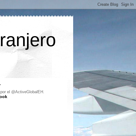
ranjero
r
 por el @ActiveGlobalEH.
ook