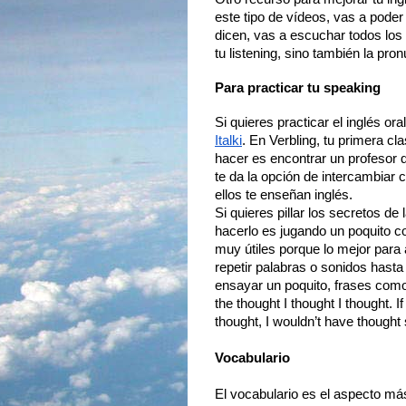
este tipo de vídeos, vas a poder
dicen, vas a escuchar todos los 
tu listening, sino también la pron
Para practicar tu speaking
Si quieres practicar el inglés or
Italki
. En Verbling, tu primera cl
hacer es encontrar un profesor q
te da la opción de intercambiar 
ellos te enseñan inglés. 
Si quieres pillar los secretos d
hacerlo es jugando un poquito co
muy útiles porque lo mejor para 
repetir palabras o sonidos hasta
ensayar un poquito, frases como “
the thought I thought I thought. I
thought, I wouldn’t have thought 
Vocabulario
El vocabulario es el aspecto más