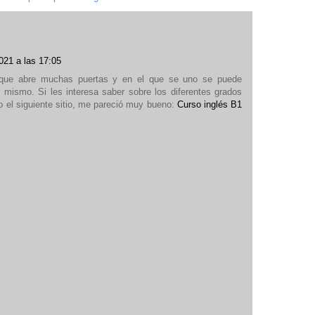
021 a las 17:05
 que abre muchas puertas y en el que se uno se puede
el mismo. Si les interesa saber sobre los diferentes grados
 el siguiente sitio, me pareció muy bueno:
Curso inglés B1