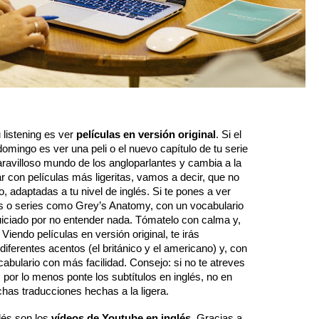
listening es ver 
películas en versión original
. Si el 
omingo es ver una peli o el nuevo capítulo de tu serie 
maravilloso mundo de los angloparlantes y cambia a la 
 con películas más ligeritas, vamos a decir, que no 
 adaptadas a tu nivel de inglés. Si te pones a ver 
as o series como Grey’s Anatomy, con un vocabulario 
ciado por no entender nada. Tómatelo con calma y, 
Viendo películas en versión original, te irás 
iferentes acentos (el británico y el americano) y, con 
abulario con más facilidad. Consejo: si no te atreves 
, por lo menos ponte los subtítulos en inglés, no en 
has traducciones hechas a la ligera.
lés son los 
vídeos de Youtube en inglés
. Gracias a 