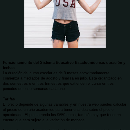
Funcionamiento del Sistema Educativo Estadounidense: duración y
fechas
La duración del curso escolar es de 9 meses aproximadamente,
comienza a mediados de agosto y finaliza en julio. Está organizado en
dos semestres o en tres trimestres que extienden el curso en tres
periodos de once semanas cada uno.
Tarifas
El precio depende de algunas variables y en nuestra web puedes calcular
el precio de un año académico para tener una idea sobre el precio
aproximado. El precio ronda los 9650 euros, también hay que tener en
cuenta que está sujeto a la variación de moneda.