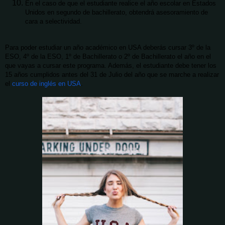
En el caso de que el estudiante realice el año escolar en Estados
Unidos en segundo de bachillerato, obtendrá asesoramiento de
cara a selectividad.
Para poder estudiar un año académico en USA deberás cursar 3º de la
ESO, 4º de la ESO, 1º de Bachillerato o 2º de Bachillerato el año en el
que vayas a cursar este programa. Además, el estudiante debe tener los
15 años cumplidos antes del 31 de Julio del año que se marche a realizar
el
curso de inglés en USA
.