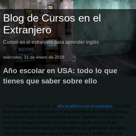
Blog de Cursos en el
Extranjero
Cursos en el extranjero para aprender inglés
miércoles, 31 de enero de 2018
Año escolar en USA: todo lo que
tienes que saber sobre ello
¿Te has planteado estudiar un
año académico en el extranjero
? Estudiar
en el extranjero un año escolar es una experiencia fructífera y perfecta
para conocer una cultura totalmente distinta. Aprender a controlar un
idioma y conseguir hablarlo como un nativo puede ser una de las
mayores ventajas de este tipo de programas de aprendizaje del inglés.
Todo son beneficios para crecer a nivel personal y académico, si te