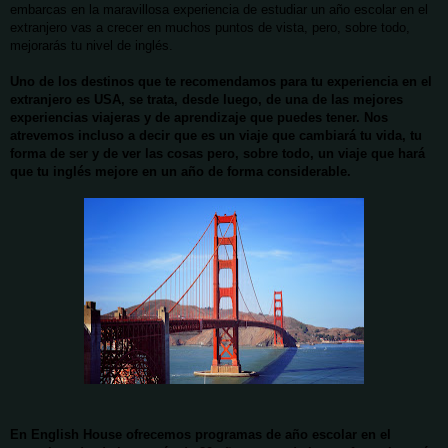
embarcas en la maravillosa experiencia de estudiar un año escolar en el
extranjero vas a crecer en muchos puntos de vista, pero, sobre todo,
mejorarás tu nivel de inglés.
Uno de los destinos que te recomendamos para tu experiencia en el
extranjero es USA, se trata, desde luego, de una de las mejores
experiencias viajeras y de aprendizaje que puedes tener. Nos
atrevemos incluso a decir que es un viaje que cambiará tu vida, tu
forma de ser y de ver las cosas pero, sobre todo, un viaje que hará
que tu inglés mejore en un año de forma considerable.
En English House ofrecemos programas de año escolar en el