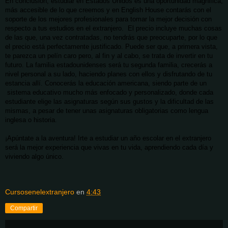
En conclusión, estudiar en Estados Unidos es una oportunidad mágnifica,
más accesible de lo que creemos y en English House contarás con el
soporte de los mejores profesionales para tomar la mejor decisión con
respecto a tus estudios en el extranjero. El precio incluye muchas cosas
de las que, una vez contratadas, no tendrás que preocuparte, por lo que
el precio está perfectamente justificado. Puede ser que, a primera vista,
te parezca un pelín caro pero, al fin y al cabo, se trata de invertir en tu
futuro. La familia estadounidenses será tu segunda familia, crecerás a
nivel personal a su lado, haciendo planes con ellos y disfrutando de tu
estancia allí. Conocerás la educación americana, siendo parte de un
sistema educativo mucho más enfocado y personalizado, donde cada
estudiante elige las asignaturas según sus gustos y la dificultad de las
mismas, a pesar de tener unas asignaturas obligatorias como lengua
inglesa o historia.
¡Apúntate a la aventura! Irte a estudiar un año escolar en el extranjero
será la mejor experiencia que vivas en tu vida, aprendiendo cada día y
viviendo algo único.
Cursosenelextranjero
en
4:43
Compartir